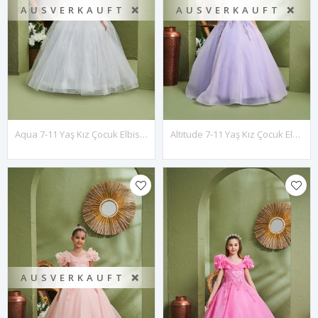
AUSVERKAUFT ❌
AUSVERKAUFT ❌
Aqua 7-11 Yaş Kız Çocuk Elbise 30161 Kırık Beyaz
Altitude 7-11 Yaş Kız Çocuk Elbise 30159 Lila
AUSVERKAUFT ❌