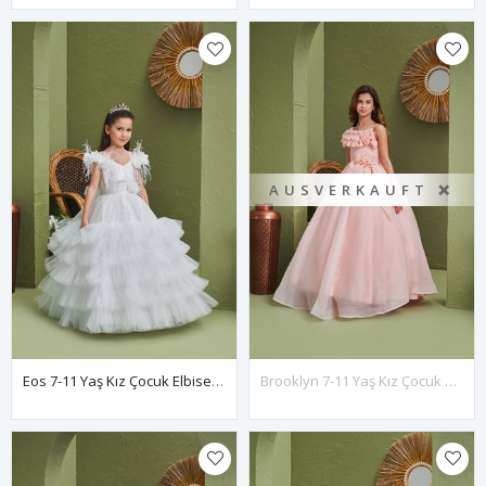
AUSVERKAUFT ❌
Eos 7-11 Yaş Kız Çocuk Elbise 30178 Kırık Beyaz
Brooklyn 7-11 Yaş Kız Çocuk Elbise 30169 Somon