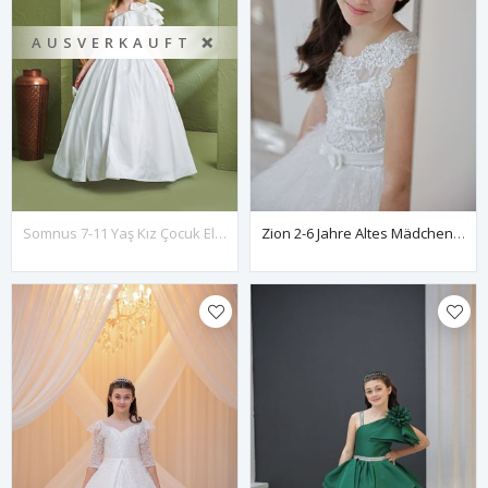
AUSVERKAUFT ❌
Somnus 7-11 Yaş Kız Çocuk Elbise 30156 Kırık Beyaz
Zion 2-6 Jahre Altes Mädchenkleid 20105 Off White