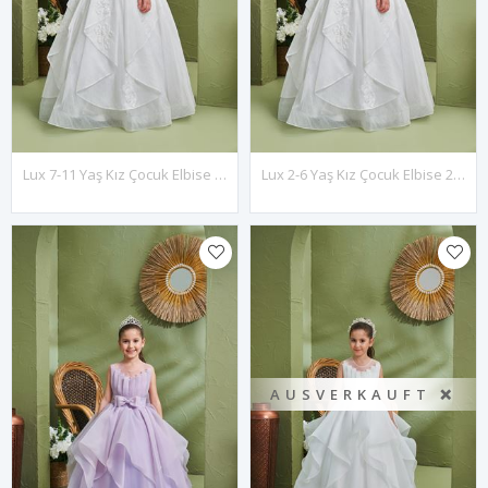
Lux 7-11 Yaş Kız Çocuk Elbise 30198 Kırık Beyaz
Lux 2-6 Yaş Kız Çocuk Elbise 20198 Kırık Beyaz
AUSVERKAUFT ❌