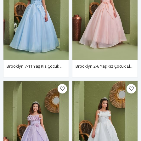
Brooklyn 7-11 Yaş Kız Çocuk Elbise 30169 Bebe Mavi
Brooklyn 2-6 Yaş Kız Çocuk Elbise 20169 Somon