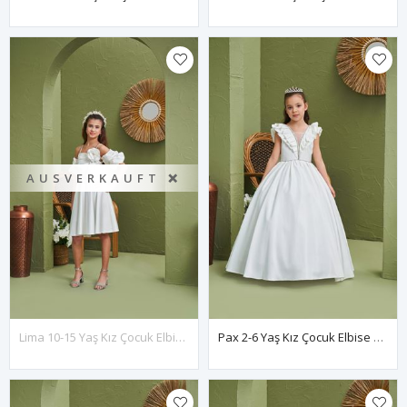
AUSVERKAUFT ❌
Lima 10-15 Yaş Kız Çocuk Elbise 50013 Kırık Beyaz
Pax 2-6 Yaş Kız Çocuk Elbise 20197 Kırık Beyaz