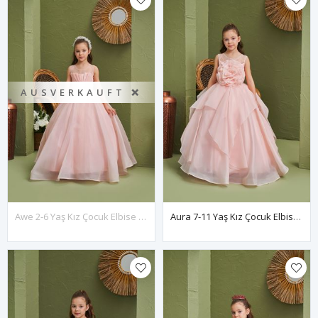
AUSVERKAUFT ❌
Awe 2-6 Yaş Kız Çocuk Elbise 20166 Somon
Aura 7-11 Yaş Kız Çocuk Elbise 30165 Somon