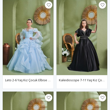
Leto 2-6 Yaş Kız Çocuk Elbise 20195 Bebe Mavi
Kaleidoscope 7-11 Yaş Kız Çocuk Elbise 30194 Siyah