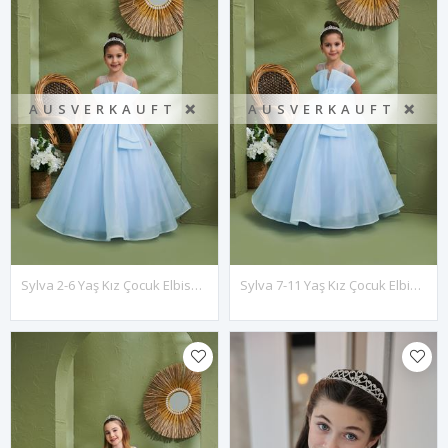
AUSVERKAUFT ❌
AUSVERKAUFT ❌
Sylva 2-6 Yaş Kız Çocuk Elbise 20134 Bebe Mavi
Sylva 7-11 Yaş Kız Çocuk Elbise 30134 Bebe Mavi