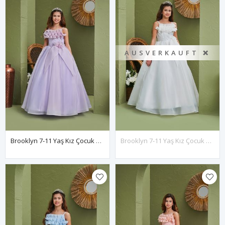
AUSVERKAUFT ❌
Brooklyn 7-11 Yaş Kız Çocuk Elbise 30169 Lila
Brooklyn 7-11 Yaş Kız Çocuk Elbise 30169 Kırık Beyaz