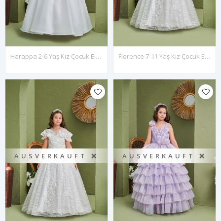
Harappa 2-6 Yaş Kız Çocuk Elbise 20185 Kırık Beyaz
Florence 7-11 Yaş Kız Çocuk Elbise 30181 Kırık Beyaz
AUSVERKAUFT ❌
AUSVERKAUFT ❌