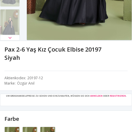
Pax 2-6 Yaş Kız Çocuk Elbise 20197
Siyah
Aktienkodex
20197-12
Marke
Özgür Anıl
UM GROSSHANDELSPREISE ZU SEHEN UND EINZUKAUFEN, MÜSSEN SIE SICH
ANMELDEN
ODER
REGISTRIEREN
.
Farbe