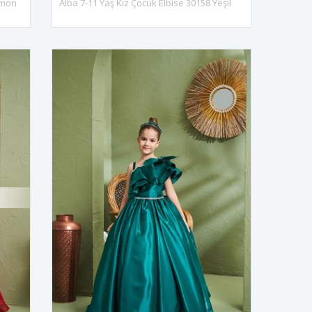
omon
Alba 7-11 Yaş Kız Çocuk Elbise 30158 Yeşil