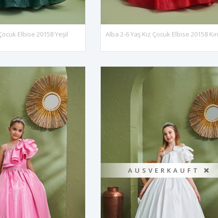
Çocuk Elbise 20158 Yeşil
Alba 2-6 Yaş Kız Çocuk Elbise 20158 Kır
AUSVERKAUFT ❌