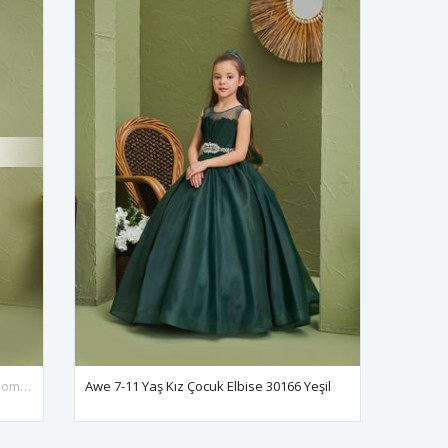
Bristol 2-6 Yaş Kız Çocuk Elbise 20168 Somon
Awe 7-11 Yaş Kız Çocuk Elbise 30166 Yeşil