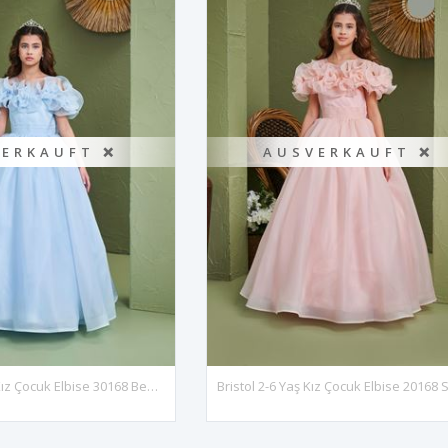
ERKAUFT ❌
AUSVERKAUFT ❌
Bristol 7-11 Yaş Kız Çocuk Elbise 30168 Bebe Mavi