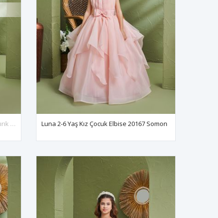
Luna 7-11 Yaş Kız Çocuk Elbise 30167 Kırık Beyaz
Luna 2-6 Yaş Kız Çocuk Elbise 20167 Somon