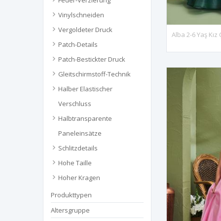
Feder-Verzierung
Vinylschneiden
Vergoldeter Druck
Alba 2-6 Yaş Kız 
Patch-Details
Patch-Bestickter Druck
Gleitschirmstoff-Technik
Halber Elastischer
Verschluss
Halbtransparente
Paneleinsätze
Schlitzdetails
Hohe Taille
Hoher Kragen
Produkttypen
Altersgruppe