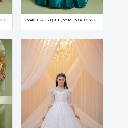
mızı
Somnus 7-11 Yaş Kız Çocuk Elbise 30156 Yeşil