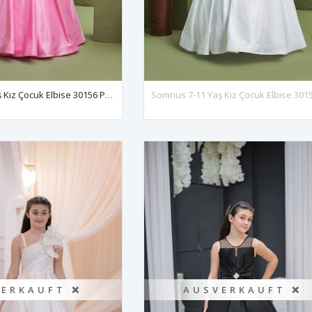
Somnus 7-11 Yaş Kız Çocuk Elbise 30156 Pembe
ERKAUFT ❌
AUSVERKAUFT ❌