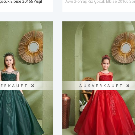
Çocuk Elbise 20166 Yeşil
Awe 2-6 Yaş Kız Çocuk Elbise 20166 S
ERKAUFT ❌
AUSVERKAUFT ❌