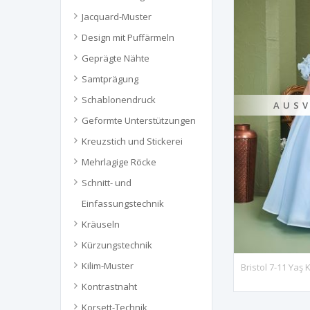
Jacquard-Muster
Design mit Puffärmeln
Geprägte Nähte
Samtprägung
Schablonendruck
AUSV
Geformte Unterstützungen
Kreuzstich und Stickerei
Mehrlagige Röcke
Schnitt- und
Einfassungstechnik
Kräuseln
Kürzungstechnik
Kilim-Muster
Kontrastnaht
Korsett-Technik