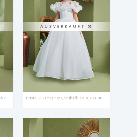
AUSVERKAUFT ❌
Luna 2-6 Yaş Kız Çocuk Elbise 20167 Kırık Beyaz
Bristol 7-11 Yaş Kız Çocuk Elbise 30168 Kırık Beyaz