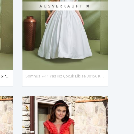
AUSVERKAUFT ❌
Somnus 7-11 Yaş Kız Çocuk Elbise 30156 Pembe
Somnus 7-11 Yaş Kız Çocuk Elbise 30156 Kırık Beyaz