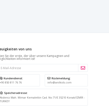
euigkeiten von uns
ien Sie der erste, der über unsere Kampagnen und
glichkeiten informiert ist!
Kundendienst:
Rückmeldung:
+90 850 811 76 76
info@anilkids.com
Speicheradresse:
Akdeniz Mah. Mimar Kemalettin Cad. No:71/E 35210 Konak/İZMİR -
TURKEY