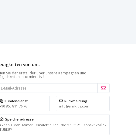
euigkeiten von uns
ien Sie der erste, der über unsere Kampagnen und
glichkeiten informiert ist!
Kundendienst:
Rückmeldung:
+90 850 811 76 76
info@anilkids.com
Speicheradresse:
Akdeniz Mah. Mimar Kemalettin Cad. No:71/E 35210 Konak/İZMİR -
TURKEY