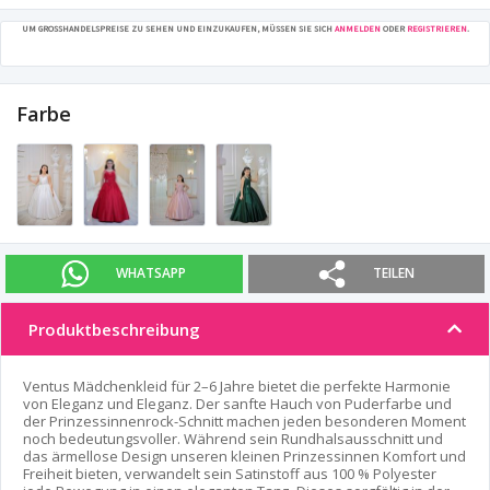
UM GROSSHANDELSPREISE ZU SEHEN UND EINZUKAUFEN, MÜSSEN SIE SICH
ANMELDEN
ODER
REGISTRIEREN
.
Farbe
WHATSAPP
TEILEN
Produktbeschreibung
Ventus Mädchenkleid für 2–6 Jahre bietet die perfekte Harmonie
von Eleganz und Eleganz. Der sanfte Hauch von Puderfarbe und
der Prinzessinnenrock-Schnitt machen jeden besonderen Moment
noch bedeutungsvoller. Während sein Rundhalsausschnitt und
das ärmellose Design unseren kleinen Prinzessinnen Komfort und
Freiheit bieten, verwandelt sein Satinstoff aus 100 % Polyester