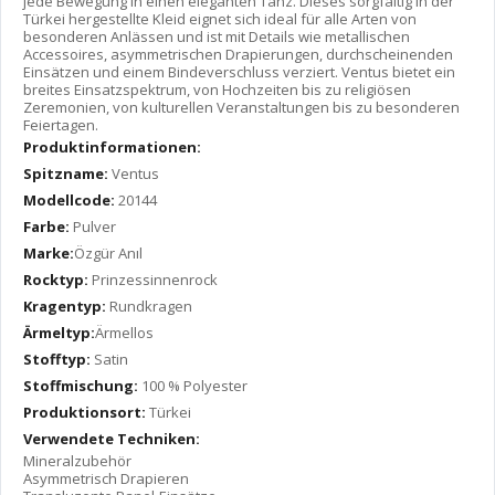
jede Bewegung in einen eleganten Tanz. Dieses sorgfältig in der
Türkei hergestellte Kleid eignet sich ideal für alle Arten von
besonderen Anlässen und ist mit Details wie metallischen
Accessoires, asymmetrischen Drapierungen, durchscheinenden
Einsätzen und einem Bindeverschluss verziert. Ventus bietet ein
breites Einsatzspektrum, von Hochzeiten bis zu religiösen
Zeremonien, von kulturellen Veranstaltungen bis zu besonderen
Feiertagen.
Produktinformationen:
Spitzname:
Ventus
Modellcode:
20144
Farbe:
Pulver
Marke:
Özgür Anıl
Rocktyp:
Prinzessinnenrock
Kragentyp:
Rundkragen
Ärmeltyp:
Ärmellos
Stofftyp:
Satin
Stoffmischung:
100 % Polyester
Produktionsort:
Türkei
Verwendete Techniken:
Mineralzubehör
Asymmetrisch Drapieren