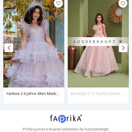
AUSVERKAUFT ❌
Yankee 2-6 Jahre Altes Mädchenkleid 20076 Grau
Brooklyn 7-11 Yaş Kız Çocuk Elbise 30169 Somon
Profesyonel
e-ticaret
sistemleri ile hazırlanmıştır.