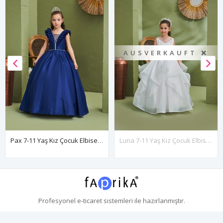
AUSVERKAUFT ❌
Pax 7-11 Yaş Kız Çocuk Elbise 30197 Parlament
Luna 7-11 Yaş Kız Çocuk Elbise 30167 Kırık Beyaz
Profesyonel
e-ticaret
sistemleri ile hazırlanmıştır.