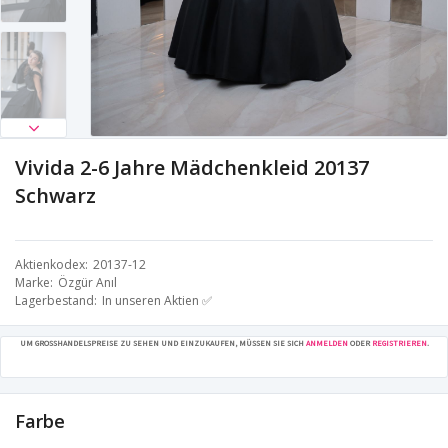
Vivida 2-6 Jahre Mädchenkleid 20137
Schwarz
Aktienkodex
20137-12
Marke
Özgür Anıl
Lagerbestand
In unseren Aktien ✅
UM GROSSHANDELSPREISE ZU SEHEN UND EINZUKAUFEN, MÜSSEN SIE SICH
ANMELDEN
ODER
REGISTRIEREN
.
Farbe