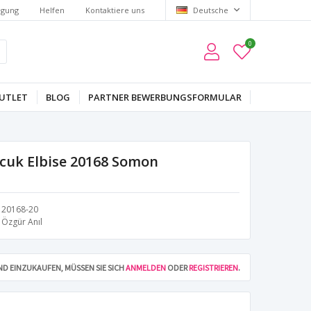
lgung
Helfen
Kontaktiere uns
Deutsche
0
UTLET
BLOG
PARTNER BEWERBUNGSFORMULAR
Çocuk Elbise 20168 Somon
20168-20
Özgür Anıl
D EINZUKAUFEN, MÜSSEN SIE SICH
ANMELDEN
ODER
REGISTRIEREN
.