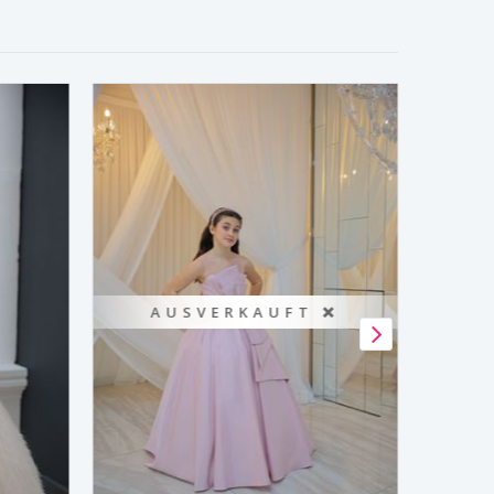
AUSVERKAUFT ❌
A