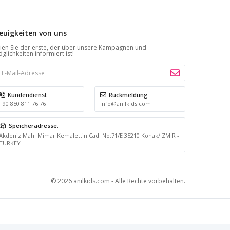
euigkeiten von uns
ien Sie der erste, der über unsere Kampagnen und
glichkeiten informiert ist!
Kundendienst:
Rückmeldung:
+90 850 811 76 76
info@anilkids.com
Speicheradresse:
Akdeniz Mah. Mimar Kemalettin Cad. No:71/E 35210 Konak/İZMİR -
TURKEY
© 2026 anilkids.com - Alle Rechte vorbehalten.