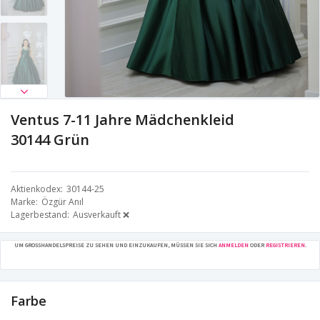
Ventus 7-11 Jahre Mädchenkleid
30144 Grün
Aktienkodex
30144-25
Marke
Özgür Anıl
Lagerbestand
Ausverkauft ❌
UM GROSSHANDELSPREISE ZU SEHEN UND EINZUKAUFEN, MÜSSEN SIE SICH
ANMELDEN
ODER
REGISTRIEREN
.
Farbe