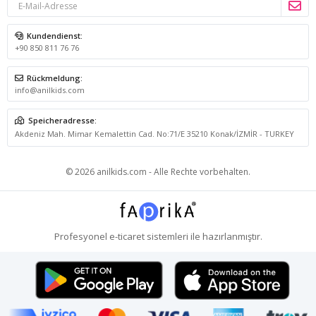
Kundendienst:
+90 850 811 76 76
Rückmeldung:
info@anilkids.com
Speicheradresse:
Akdeniz Mah. Mimar Kemalettin Cad. No:71/E 35210 Konak/İZMİR - TURKEY
© 2026 anilkids.com - Alle Rechte vorbehalten.
Profesyonel
e-ticaret
sistemleri ile hazırlanmıştır.