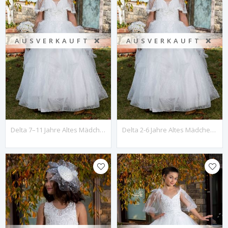
AUSVERKAUFT ❌
AUSVERKAUFT ❌
Delta 7–11 Jahre Altes Mädchenkleid 30070, Gebrochenes Weiß
Delta 2-6 Jahre Altes Mädchenkleid 20070 Off White