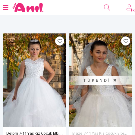
Filtrele
TR
TÜKENDI ❌
Delphi 7-11 Yaş Kız Çocuk Elbise 30062 Kırık Beyaz
Blaze 7-11 Yaş Kız Çocuk Elbise 30059 Kırık Beyaz