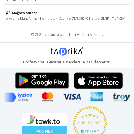
Mağaza Adresi:
Akdeniz Mah. Mimar Kemalettin Cad. No:71/E 35210 Konak/İZMİR - TURKEY
© 2026 anilkids.com - Tüm Hakları Saklıdır.
Profesyonel
e-ticaret
sistemleri ile hazırlanmıştır.