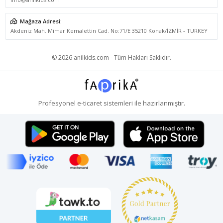
Mağaza Adresi:
Akdeniz Mah. Mimar Kemalettin Cad. No:71/E 35210 Konak/İZMİR - TURKEY
© 2026 anilkids.com - Tüm Hakları Saklıdır.
Profesyonel
e-ticaret
sistemleri ile hazırlanmıştır.