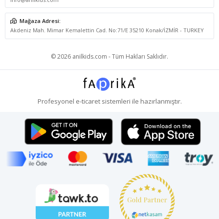
Mağaza Adresi:
Akdeniz Mah. Mimar Kemalettin Cad. No:71/E 35210 Konak/İZMİR - TURKEY
© 2026 anilkids.com - Tüm Hakları Saklıdır.
Profesyonel
e-ticaret
sistemleri ile hazırlanmıştır.