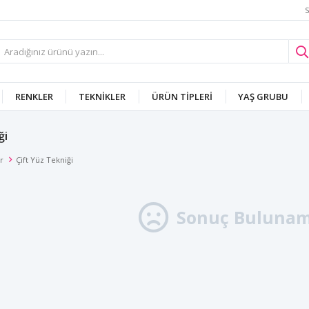
S
RENKLER
TEKNIKLER
ÜRÜN TIPLERI
YAŞ GRUBU
ği
r
Çift Yüz Tekniği
Sonuç Bulunam