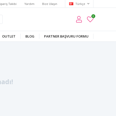
ipariş Takibi
Yardım
Bize Ulaşın
Türkçe
0
OUTLET
BLOG
PARTNER BAŞVURU FORMU
adı!