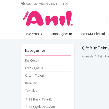
Çağrı Merkezi: +90 850 811 76 76
KIZ ÇOCUK
ERKEK ÇOCUK
ORTAM TIPLERI
Çift Yüz Tekni
Kategoriler
Anasayfa
Teknikle
Kız Çocuk
Erkek Çocuk
Ortam Tipleri
Renkler
Teknikler
3B Baskı Tekniği
3B Çiçek Detayları