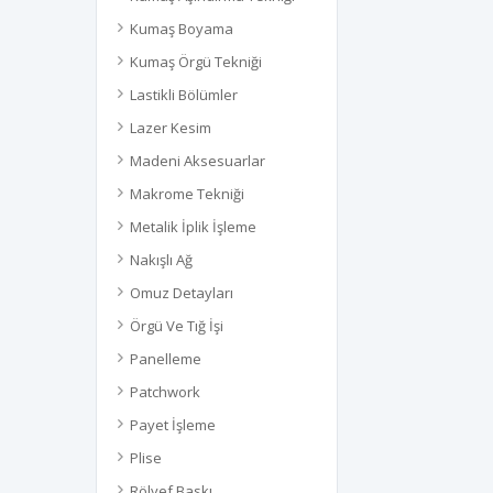
Kumaş Boyama
Kumaş Örgü Tekniği
Lastikli Bölümler
Lazer Kesim
Madeni Aksesuarlar
Makrome Tekniği
Metalik İplik İşleme
Nakışlı Ağ
Omuz Detayları
Örgü Ve Tığ İşi
Panelleme
Patchwork
Payet İşleme
Plise
Rölyef Baskı