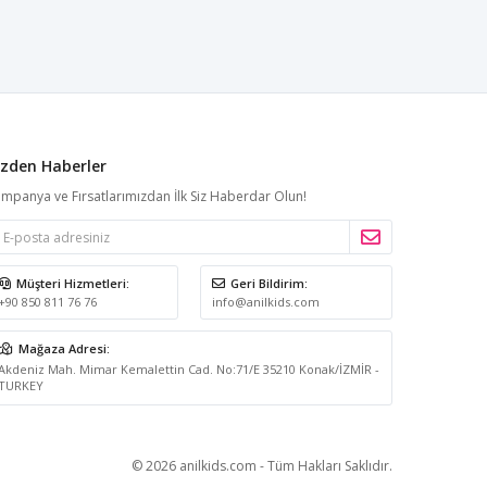
izden Haberler
mpanya ve Fırsatlarımızdan İlk Siz Haberdar Olun!
Müşteri Hizmetleri:
Geri Bildirim:
+90 850 811 76 76
info@anilkids.com
Mağaza Adresi:
Akdeniz Mah. Mimar Kemalettin Cad. No:71/E 35210 Konak/İZMİR -
TURKEY
© 2026 anilkids.com - Tüm Hakları Saklıdır.