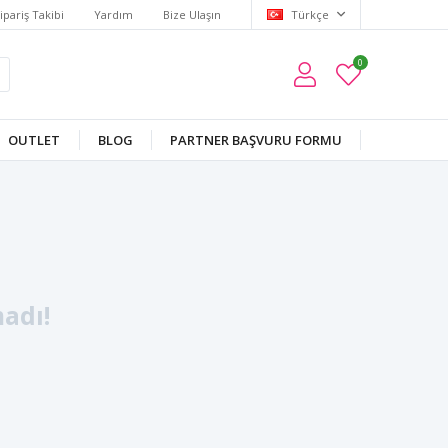
ipariş Takibi
Yardım
Bize Ulaşın
Türkçe
0
OUTLET
BLOG
PARTNER BAŞVURU FORMU
adı!