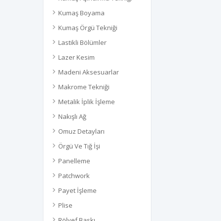
Kumaş Boyama
Kumaş Örgü Tekniği
Lastikli Bölümler
Lazer Kesim
Madeni Aksesuarlar
Makrome Tekniği
Metalik İplik İşleme
Nakışlı Ağ
Omuz Detayları
Örgü Ve Tığ İşi
Panelleme
Patchwork
Payet İşleme
Plise
Rölyef Baskı