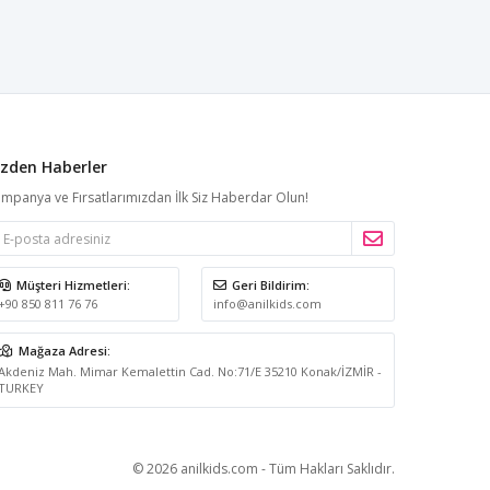
izden Haberler
mpanya ve Fırsatlarımızdan İlk Siz Haberdar Olun!
Müşteri Hizmetleri:
Geri Bildirim:
+90 850 811 76 76
info@anilkids.com
Mağaza Adresi:
Akdeniz Mah. Mimar Kemalettin Cad. No:71/E 35210 Konak/İZMİR -
TURKEY
© 2026 anilkids.com - Tüm Hakları Saklıdır.