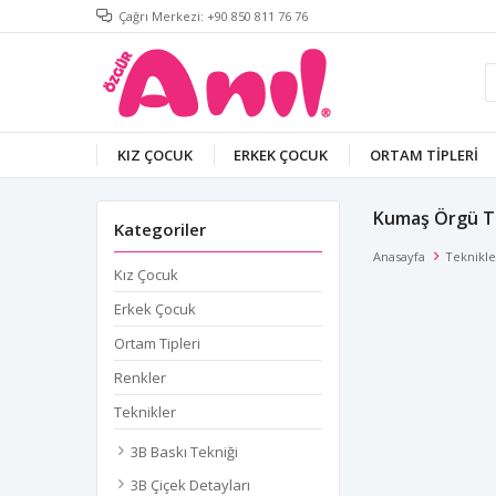
Çağrı Merkezi: +90 850 811 76 76
KIZ ÇOCUK
ERKEK ÇOCUK
ORTAM TIPLERI
Kumaş Örgü T
Kategoriler
Anasayfa
Teknikle
Kız Çocuk
Erkek Çocuk
Ortam Tipleri
Renkler
Teknikler
3B Baskı Tekniği
3B Çiçek Detayları