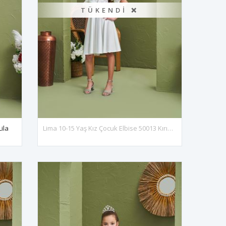
TÜKENDI ❌
ila
Lima 10-15 Yaş Kız Çocuk Elbise 50013 Kırık Beyaz