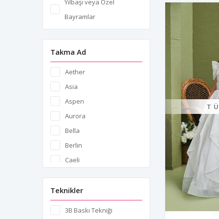
Yılbaşı veya Özel
Bayramlar
Takma Ad
Aether
Asia
Aspen
T
Aurora
Bella
Berlin
Caeli
Caelum
Cairo
Teknikler
Calais
3B Baskı Tekniği
Clara