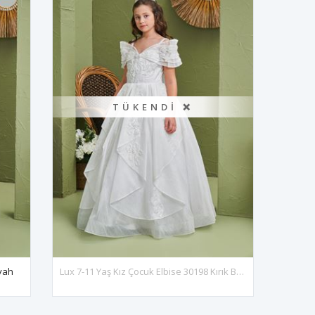
TÜKENDI ❌
iyah
Lux 7-11 Yaş Kız Çocuk Elbise 30198 Kırık Beyaz