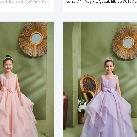
Lux 2-6 Yaş Kız Çocuk Elbise 20198 Kırık Beyaz
Luna 7-11 Yaş Kız Çocuk Elbise 30167 Li