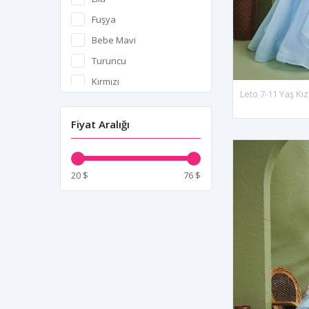
Vallis
Fuşya
Venice
Bebe Mavi
Ventus
Turuncu
Verona
Kırmızı
Vesper
Siyah
Vienna
Gri
Fiyat Aralığı
Vivida
Pudra
Zaria
Somon
Zion
20 $
76 $
Su Yeşili
Yeşil
İndigo
Lacivert
Mürdüm