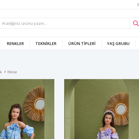
S
RENKLER
TEKNIKLER
ÜRÜN TIPLERI
YAŞ GRUBU
uk
Elbise