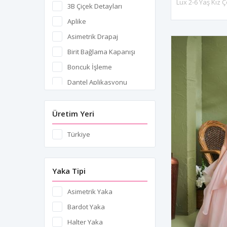
3B Çiçek Detayları
Dione
Aplike
Doris
Asimetrik Drapaj
Flumen
Birit Bağlama Kapanışı
Geneva
Boncuk İşleme
Hestia
Dantel Aplikasyonu
Iberia
Etek Suyu
Ignis
Fermuar Kapanışı
Üretim Yeri
Iris
Fırfır Detayları
Türkiye
London
Fırfır ve Volan
Metis
İnci ve Taş İşlemeleri
Nubes
Yaka Tipi
İşlemeli Yaka
Odessa
Jakar Deseni
Asimetrik Yaka
Paris
Kat Kat Etekler
Bardot Yaka
Psyche
Lazer Kesim
Halter Yaka