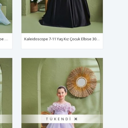
Leto 2-6 Yaş Kız Çocuk Elbise 20195 Bebe Mavi
Kaleidoscope 7-11 Yaş Kız Çocuk Elbise 30194 Siyah
TÜKENDI ❌