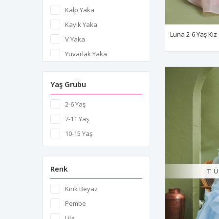
Sahara
Madeni Aksesuarlar
Kalp Yaka
Selene
Omuz Detayları
Kayık Yaka
Sicily
Luna 2-6 Yaş Kı
Payet İşleme
V Yaka
Siena
Plise
Yuvarlak Yaka
Solis
Sim Baskı
Somnus
Şerit Aplikasyonu
Yaş Grubu
Stella
Tam Lastik Kapanışı
Suave
2-6 Yaş
Tüy İşleme
Sydney
7-11 Yaş
Yarı Fermuar Yarı Lastik
Sylva
10-15 Yaş
Kapanışı
Terra
Yarı Saydam Panel
Themis
Renk
Eklemeleri
T
Thetis
Kırık Beyaz
Tyche
Pembe
Umbra
Lila