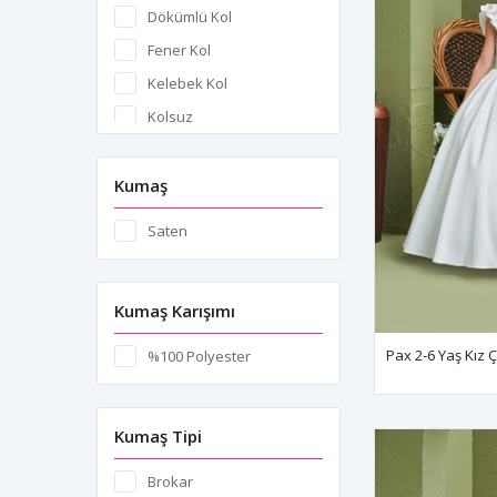
Dökümlü Kol
Fener Kol
Kelebek Kol
Kolsuz
Omuz Açık
Prenses Kol
Kumaş
Spagetti Askılı
Saten
Üç Çeyrek Kol
Kumaş Karışımı
%100 Polyester
Kumaş Tipi
Brokar