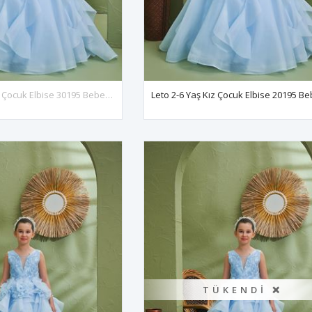
Leto 7-11 Yaş Kız Çocuk Elbise 30195 Bebe Mavi
TÜKENDI ❌