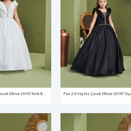
Pax 2-6 Yaş Kız Çocuk Elbise 20197 Kırık Beyaz
Pax 2-6 Yaş Kız Çocuk Elbise 20197 Siy