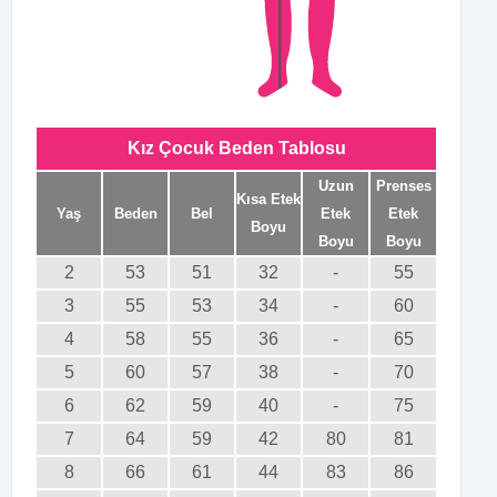
Kız Çocuk Beden Tablosu
Uzun
Prenses
Kısa Etek
Yaş
Beden
Bel
Etek
Etek
Boyu
Boyu
Boyu
2
53
51
32
-
55
3
55
53
34
-
60
4
58
55
36
-
65
5
60
57
38
-
70
6
62
59
40
-
75
7
64
59
42
80
81
8
66
61
44
83
86