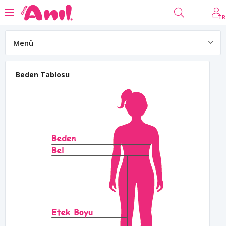
TR
Menü
Beden Tablosu
Beden Tablosu
Banka Hesapları
Hakkımızda
Google Konum
Bize Ulaşın
Partner Başvuru Formu