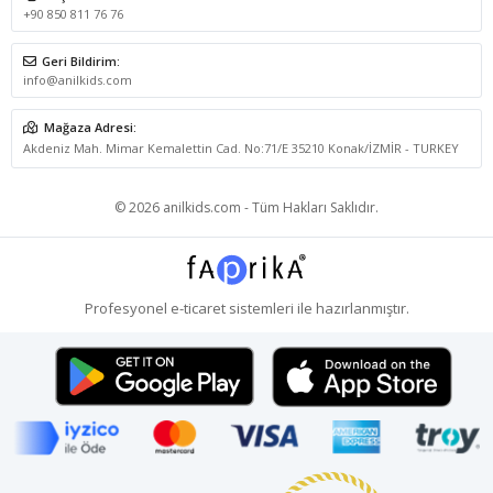
+90 850 811 76 76
Geri Bildirim:
info@anilkids.com
Mağaza Adresi:
Akdeniz Mah. Mimar Kemalettin Cad. No:71/E 35210 Konak/İZMİR - TURKEY
© 2026 anilkids.com - Tüm Hakları Saklıdır.
Profesyonel
e-ticaret
sistemleri ile hazırlanmıştır.