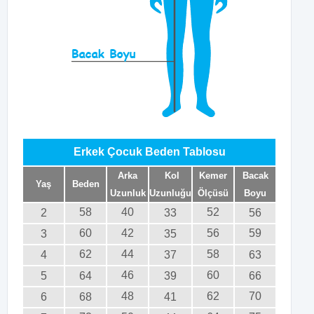
Erkek Çocuk Beden Tablosu
Arka
Kol
Kemer
Bacak
Yaş
Beden
Uzunluk
Uzunluğu
Ölçüsü
Boyu
58
40
52
2
33
56
60
42
56
59
3
35
62
44
58
4
37
63
46
60
5
64
39
66
48
62
70
6
68
41