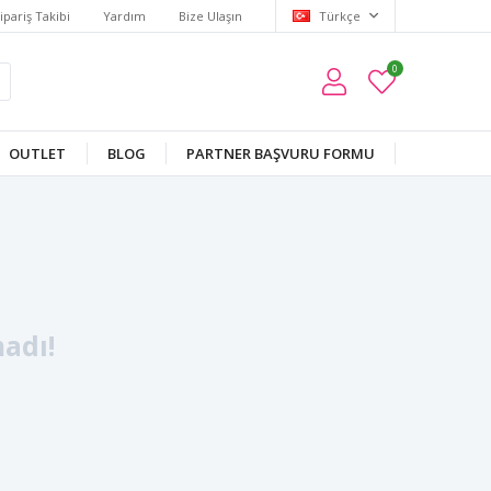
ipariş Takibi
Yardım
Bize Ulaşın
Türkçe
0
OUTLET
BLOG
PARTNER BAŞVURU FORMU
adı!