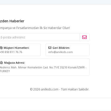
izden Haberler
mpanya ve Fırsatlarımızdan İlk Siz Haberdar Olun!
Müşteri Hizmetleri:
Geri Bildirim:
+90 850 811 76 76
info@anilkids.com
Mağaza Adresi:
Akdeniz Mah. Mimar Kemalettin Cad. No:71/E 35210 Konak/İZMİR -
TURKEY
© 2026 anilkids.com - Tüm Hakları Saklıdır.