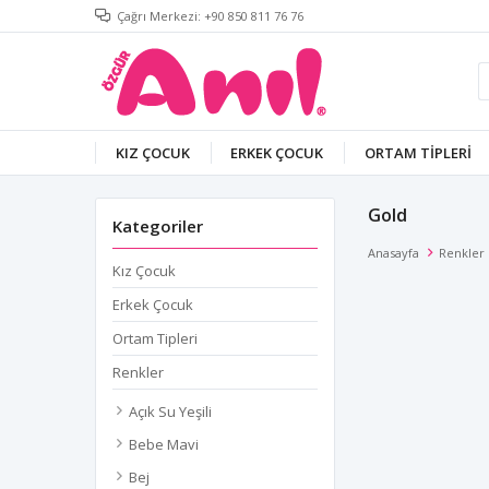
Çağrı Merkezi: +90 850 811 76 76
KIZ ÇOCUK
ERKEK ÇOCUK
ORTAM TIPLERI
Gold
Kategoriler
Anasayfa
Renkler
Kız Çocuk
Erkek Çocuk
Ortam Tipleri
Renkler
Açık Su Yeşili
Bebe Mavi
Bej