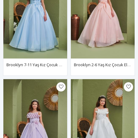
Brooklyn 7-11 Yaş Kız Çocuk Elbise 30169 Bebe Mavi
Brooklyn 2-6 Yaş Kız Çocuk Elbise 20169 Somon