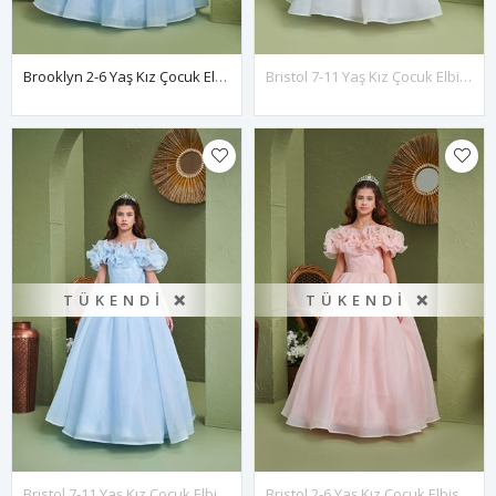
Brooklyn 2-6 Yaş Kız Çocuk Elbise 20169 Bebe Mavi
Bristol 7-11 Yaş Kız Çocuk Elbise 30168 Kırık Beyaz
TÜKENDI ❌
TÜKENDI ❌
Bristol 7-11 Yaş Kız Çocuk Elbise 30168 Bebe Mavi
Bristol 2-6 Yaş Kız Çocuk Elbise 20168 Somon