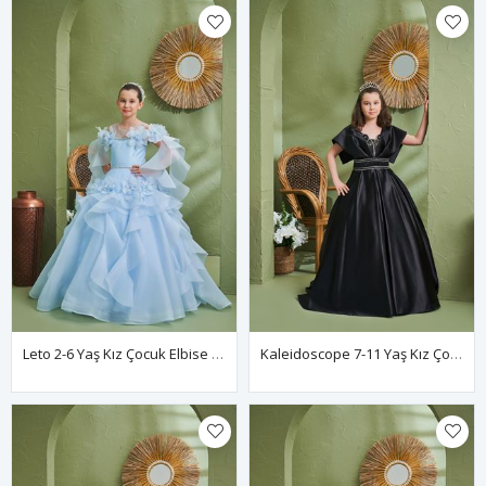
Leto 2-6 Yaş Kız Çocuk Elbise 20195 Bebe Mavi
Kaleidoscope 7-11 Yaş Kız Çocuk Elbise 30194 Siyah