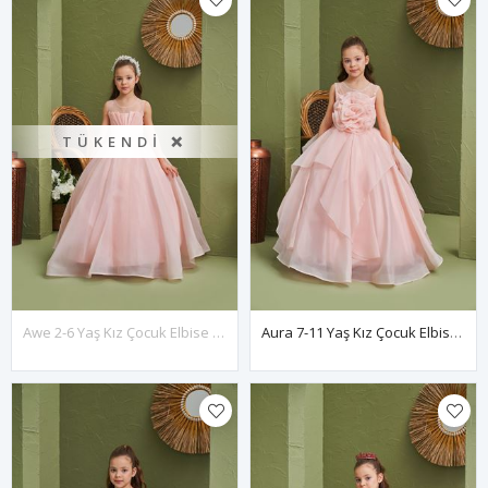
TÜKENDI ❌
Awe 2-6 Yaş Kız Çocuk Elbise 20166 Somon
Aura 7-11 Yaş Kız Çocuk Elbise 30165 Somon