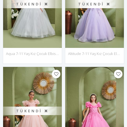
TÜKENDI ❌
TÜKENDI ❌
Aqua 7-11 Yaş Kız Çocuk Elbise 30161 Kırık Beyaz
Altitude 7-11 Yaş Kız Çocuk Elbise 30159 Lila
TÜKENDI ❌