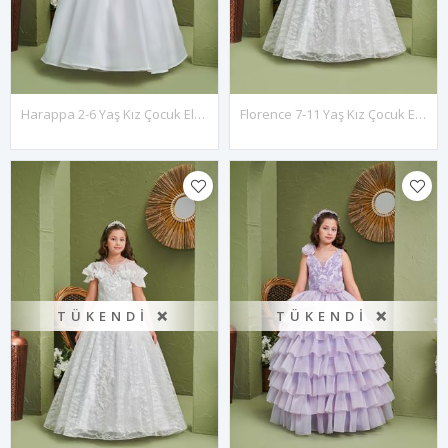
Harappa 2-6 Yaş Kız Çocuk Elbise 20185 Kırık Beyaz
Florence 7-11 Yaş Kız Çocuk Elbise 30181 Kırık Beyaz
TÜKENDI ❌
TÜKENDI ❌