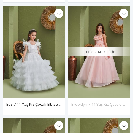
TÜKENDI ❌
Eos 7-11 Yaş Kız Çocuk Elbise 30178 Kırık Beyaz
Brooklyn 7-11 Yaş Kız Çocuk Elbise 30169 Somon