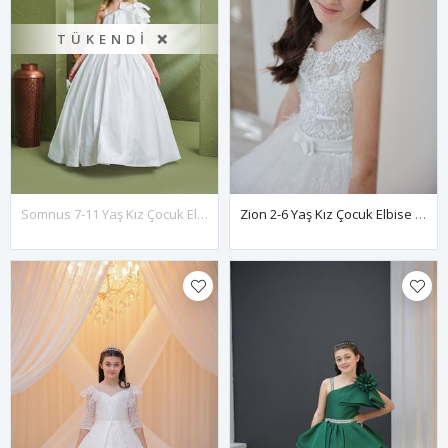
TÜKENDI ❌
Somnus 7-11 Yaş Kız Çocuk Elbise 30156 Kırık Beyaz
Zion 2-6 Yaş Kız Çocuk Elbise 20105 Kırık Beyaz