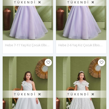
TÜKENDI ❌
TÜKENDI ❌
Hebe 7-11 Yaş Kız Çocuk Elbise 30187 Lila
Hebe 2-6 Yaş Kız Çocuk Elbise 20187 Lila
TÜKENDI ❌
TÜKENDI ❌