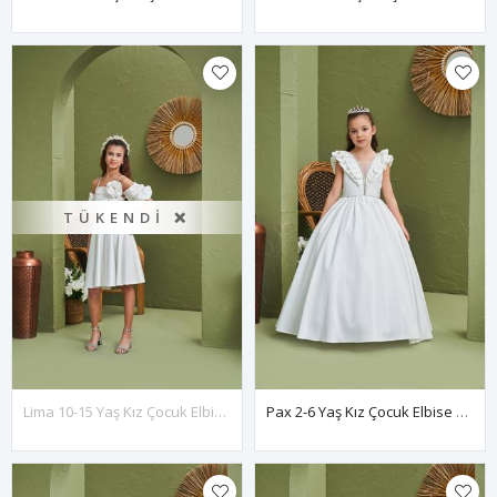
TÜKENDI ❌
Lima 10-15 Yaş Kız Çocuk Elbise 50013 Kırık Beyaz
Pax 2-6 Yaş Kız Çocuk Elbise 20197 Kırık Beyaz