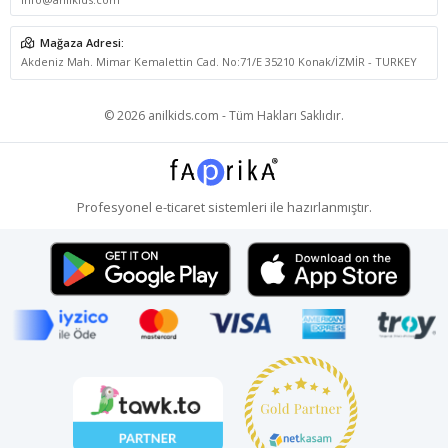
Mağaza Adresi:
Akdeniz Mah. Mimar Kemalettin Cad. No:71/E 35210 Konak/İZMİR - TURKEY
© 2026 anilkids.com - Tüm Hakları Saklıdır.
Profesyonel
e-ticaret
sistemleri ile hazırlanmıştır.