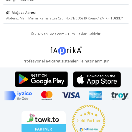
Mağaza Adresi:
Akdeniz Mah. Mimar Kemalettin Cad. No:71/E 35210 Konak/İZMİR - TURKEY
© 2026 anilkids.com - Tüm Hakları Saklıdır.
Profesyonel
e-ticaret
sistemleri ile hazırlanmıştır.