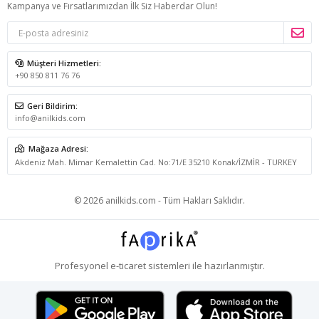
Kampanya ve Fırsatlarımızdan İlk Siz Haberdar Olun!
Müşteri Hizmetleri:
+90 850 811 76 76
Geri Bildirim:
info@anilkids.com
Mağaza Adresi:
Akdeniz Mah. Mimar Kemalettin Cad. No:71/E 35210 Konak/İZMİR - TURKEY
© 2026 anilkids.com - Tüm Hakları Saklıdır.
Profesyonel
e-ticaret
sistemleri ile hazırlanmıştır.