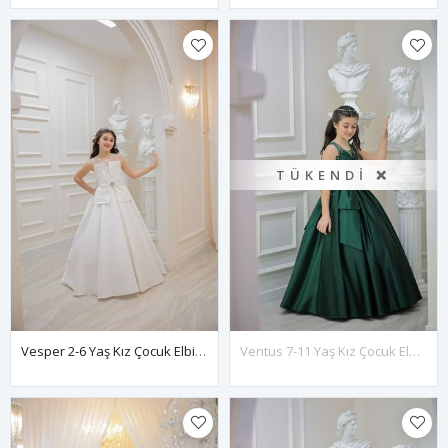
TÜKENDI ❌
Vesper 2-6 Yaş Kız Çocuk Elbise 20136 Kırık Beyaz
Ventus 7-11 Yaş Kız Çocuk Elbise 30144 Yeşil