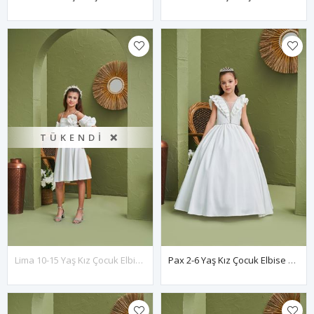
TÜKENDI ❌
Lima 10-15 Yaş Kız Çocuk Elbise 50013 Kırık Beyaz
Pax 2-6 Yaş Kız Çocuk Elbise 20197 Kırık Beyaz