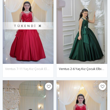
TÜKENDI ❌
Ventus 7-11 Yaş Kız Çocuk Elbise 30144 Kırmızı
Ventus 2-6 Yaş Kız Çocuk Elbise 20144 Yeşil