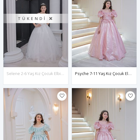
TÜKENDI ❌
Selene 2-6 Yaş Kız Çocuk Elbise 20095 Kırık Beyaz
Psyche 7-11 Yaş Kız Çocuk Elbise 30103 Pudra