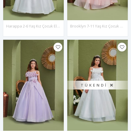
Harappa 2-6 Yaş Kız Çocuk Elbise 20185 Kırık Beyaz
Brooklyn 7-11 Yaş Kız Çocuk Elbise 30169 Somon
TÜKENDI ❌