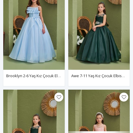
Brooklyn 2-6 Yaş Kız Çocuk Elbise 20169 Bebe Mavi
Awe 7-11 Yaş Kız Çocuk Elbise 30166 Yeşil