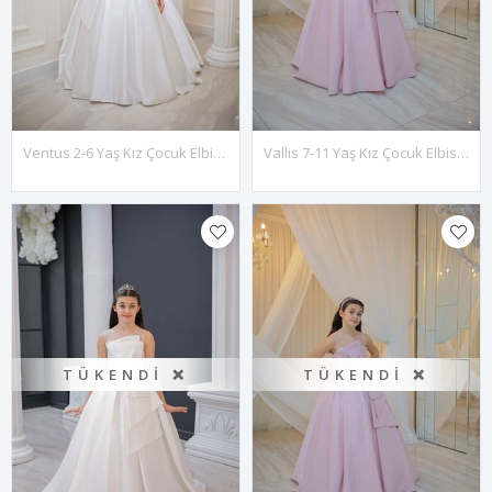
Ventus 2-6 Yaş Kız Çocuk Elbise 20144 Kırık Beyaz
Vallis 7-11 Yaş Kız Çocuk Elbise 30135 Pudra
TÜKENDI ❌
TÜKENDI ❌