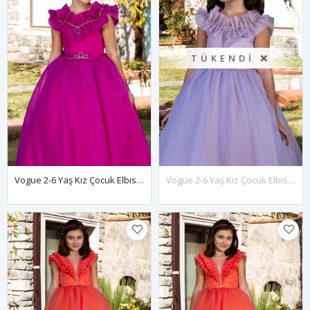
TÜKENDI ❌
Vogue 2-6 Yaş Kız Çocuk Elbise 20086 Fuşya
Vogue 2-6 Yaş Kız Çocuk Elbise 20086 Lila