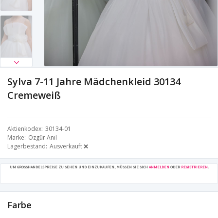
Sylva 7-11 Jahre Mädchenkleid 30134
Cremeweiß
Aktienkodex
30134-01
Marke
Özgür Anıl
Lagerbestand
Ausverkauft ❌
UM GROSSHANDELSPREISE ZU SEHEN UND EINZUKAUFEN, MÜSSEN SIE SICH
ANMELDEN
ODER
REGISTRIEREN
.
Farbe