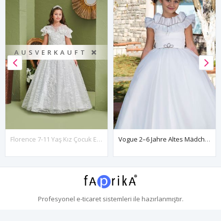
AUSVERKAUFT ❌
Florence 7-11 Yaş Kız Çocuk Elbise 30181 Kırık Beyaz
Vogue 2–6 Jahre Altes Mädchenkleid 20086, Gebrochenes Weiß
Profesyonel
e-ticaret
sistemleri ile hazırlanmıştır.