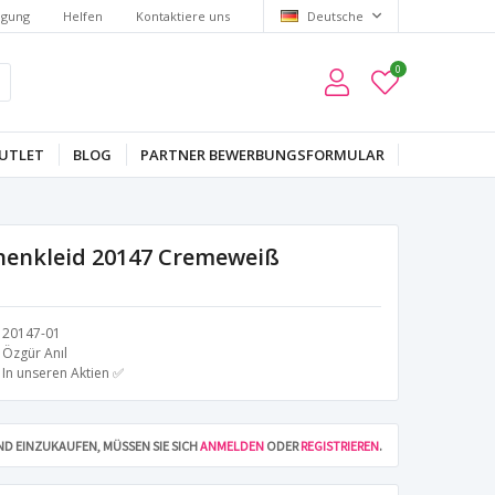
lgung
Helfen
Kontaktiere uns
Deutsche
0
UTLET
BLOG
PARTNER BEWERBUNGSFORMULAR
chenkleid 20147 Cremeweiß
20147-01
Özgür Anıl
In unseren Aktien ✅
D EINZUKAUFEN, MÜSSEN SIE SICH
ANMELDEN
ODER
REGISTRIEREN
.