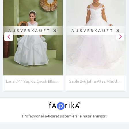
AUSVERKAUFT ❌
AUSVERKAUFT ❌
Luna 7-11 Yaş Kız Çocuk Elbise 30167 Kırık Beyaz
Sable 2–6 Jahre Altes Mädchenkleid 20035, Gebrochenes Weiß
Profesyonel
e-ticaret
sistemleri ile hazırlanmıştır.