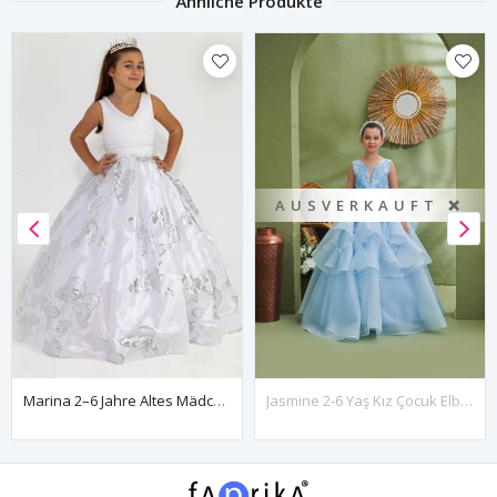
Ähnliche Produkte
AUSVERKAUFT ❌
Marina 2–6 Jahre Altes Mädchenkleid 20042, Gebrochenes Weiß
Jasmine 2-6 Yaş Kız Çocuk Elbise 20192 Bebe Mavi