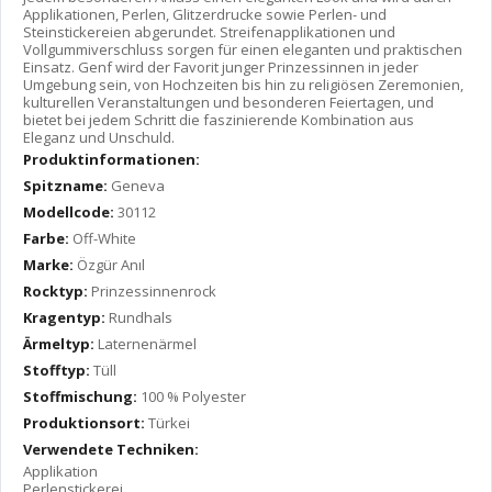
Applikationen, Perlen, Glitzerdrucke sowie Perlen- und
Steinstickereien abgerundet. Streifenapplikationen und
Vollgummiverschluss sorgen für einen eleganten und praktischen
Einsatz. Genf wird der Favorit junger Prinzessinnen in jeder
Umgebung sein, von Hochzeiten bis hin zu religiösen Zeremonien,
kulturellen Veranstaltungen und besonderen Feiertagen, und
bietet bei jedem Schritt die faszinierende Kombination aus
Eleganz und Unschuld.
Produktinformationen:
Spitzname:
Geneva
Modellcode:
30112
Farbe:
Off-White
Marke:
Özgür Anıl
Rocktyp:
Prinzessinnenrock
Kragentyp:
Rundhals
Ärmeltyp:
Laternenärmel
Stofftyp:
Tüll
Stoffmischung:
100 % Polyester
Produktionsort:
Türkei
Verwendete Techniken:
Applikation
Perlenstickerei