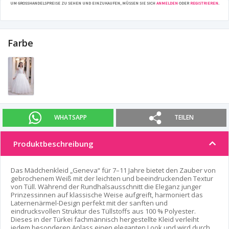
UM GROSSHANDELSPREISE ZU SEHEN UND EINZUKAUFEN, MÜSSEN SIE SICH
ANMELDEN
ODER
REGISTRIEREN
.
Farbe
WHATSAPP
TEILEN
Produktbeschreibung
Das Mädchenkleid „Geneva“ für 7–11 Jahre bietet den Zauber von
gebrochenem Weiß mit der leichten und beeindruckenden Textur
von Tüll. Während der Rundhalsausschnitt die Eleganz junger
Prinzessinnen auf klassische Weise aufgreift, harmoniert das
Laternenärmel-Design perfekt mit der sanften und
eindrucksvollen Struktur des Tüllstoffs aus 100 % Polyester.
Dieses in der Türkei fachmännisch hergestellte Kleid verleiht
jedem besonderen Anlass einen eleganten Look und wird durch