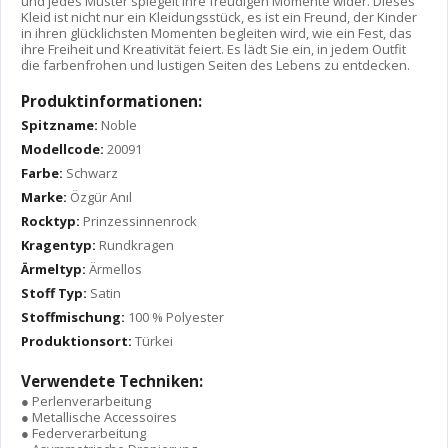
und jedes Muster spiegelt ihre freudigen Momente wider. Dieses
Kleid ist nicht nur ein Kleidungsstück, es ist ein Freund, der Kinder
in ihren glücklichsten Momenten begleiten wird, wie ein Fest, das
ihre Freiheit und Kreativität feiert. Es lädt Sie ein, in jedem Outfit
die farbenfrohen und lustigen Seiten des Lebens zu entdecken.
Produktinformationen:
Spitzname:
Noble
Modellcode:
20091
Farbe:
Schwarz
Marke:
Özgür Anıl
Rocktyp:
Prinzessinnenrock
Kragentyp:
Rundkragen
Ärmeltyp:
Ärmellos
Stoff Typ:
Satin
Stoffmischung:
100 % Polyester
Produktionsort:
Türkei
Verwendete Techniken:
● Perlenverarbeitung
● Metallische Accessoires
● Federverarbeitung