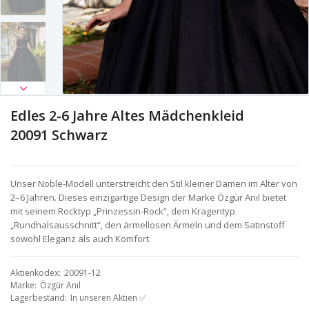
Edles 2-6 Jahre Altes Mädchenkleid
20091 Schwarz
Unser Noble-Modell unterstreicht den Stil kleiner Damen im Alter von
2–6 Jahren. Dieses einzigartige Design der Marke Özgür Anıl bietet
mit seinem Rocktyp „Prinzessin-Rock“, dem Kragentyp
„Rundhalsausschnitt“, den ärmellosen Ärmeln und dem Satinstoff
sowohl Eleganz als auch Komfort.
Aktienkodex
20091-12
Marke
Özgür Anıl
Lagerbestand
In unseren Aktien ✅