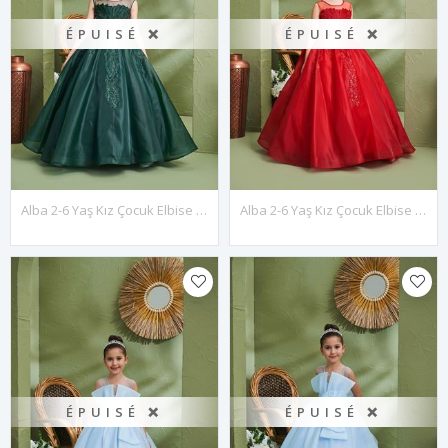
ÉPUISÉ ❌
ÉPUISÉ ❌
Alba 2-6 Yaş Kız Çocuk Elbise 20158 Yeşil
Alba 2-6 Yaş Kız Çocuk Elbise 20158 Kırmızı
ÉPUISÉ ❌
ÉPUISÉ ❌