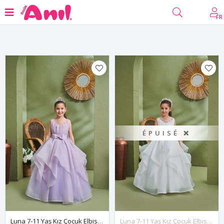
filtre
FR
ÉPUISÉ ❌
Luna 7-11 Yaş Kız Çocuk Elbise 30167 Lila
Luna 7-11 Yaş Kız Çocuk Elbise 30167 Kırık Beyaz