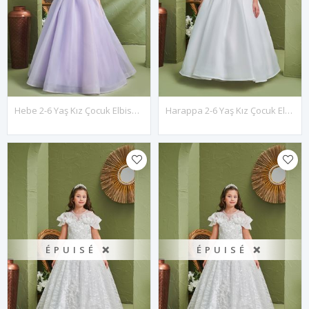
Hebe 2-6 Yaş Kız Çocuk Elbise 20187 Lila
Harappa 2-6 Yaş Kız Çocuk Elbise 20185 Kırık Beyaz
ÉPUISÉ ❌
ÉPUISÉ ❌