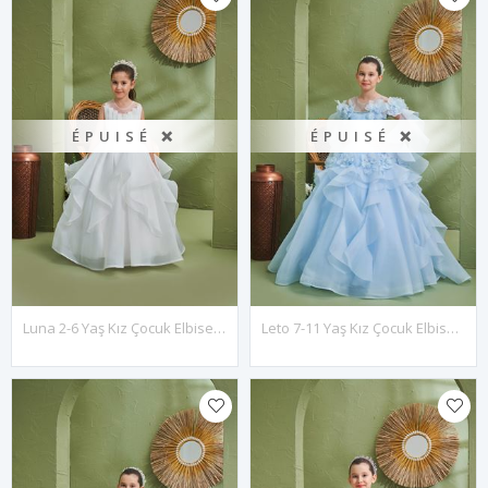
ÉPUISÉ ❌
ÉPUISÉ ❌
Luna 2-6 Yaş Kız Çocuk Elbise 20167 Kırık Beyaz
Leto 7-11 Yaş Kız Çocuk Elbise 30195 Bebe Mavi