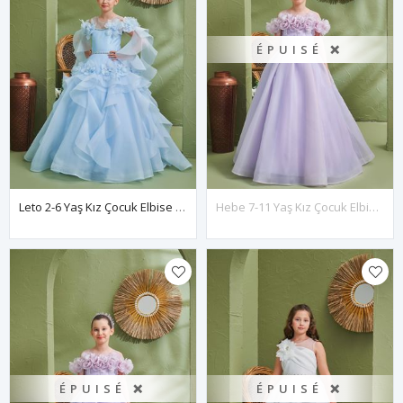
ÉPUISÉ ❌
Leto 2-6 Yaş Kız Çocuk Elbise 20195 Bebe Mavi
Hebe 7-11 Yaş Kız Çocuk Elbise 30187 Lila
ÉPUISÉ ❌
ÉPUISÉ ❌