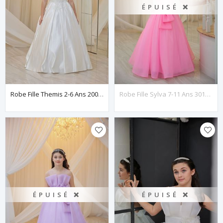
ÉPUISÉ ❌
Robe Fille Themis 2-6 Ans 20098 Blanc Cassé
Robe Fille Sylva 7-11 Ans 30134 Rose
ÉPUISÉ ❌
ÉPUISÉ ❌