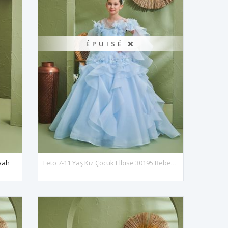
ÉPUISÉ ❌
iyah
Leto 7-11 Yaş Kız Çocuk Elbise 30195 Bebe Mavi