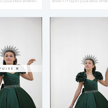
Bristol 7-11 Yaş Kız Çocuk Elbise 30168 Kırık Beyaz
PUISÉ ❌