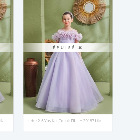
ÉPUISÉ ❌
ila
Hebe 2-6 Yaş Kız Çocuk Elbise 20187 Lila