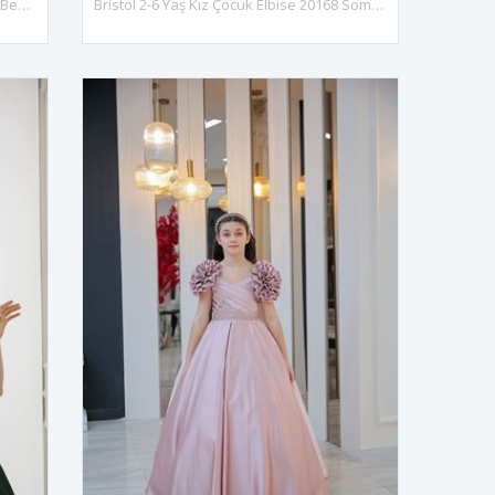
Bristol 7-11 Yaş Kız Çocuk Elbise 30168 Bebe Mavi
Bristol 2-6 Yaş Kız Çocuk Elbise 20168 Somon