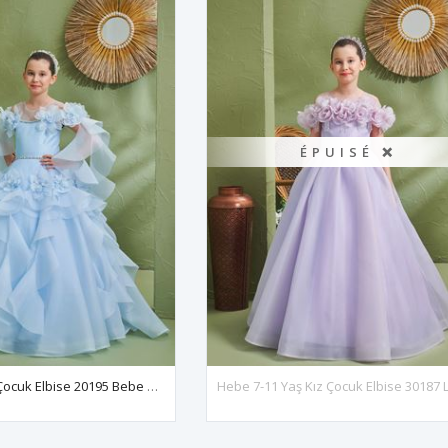
ÉPUISÉ ❌
Leto 2-6 Yaş Kız Çocuk Elbise 20195 Bebe Mavi
Hebe 7-11 Yaş Kız Çocuk Elbise 30187 L