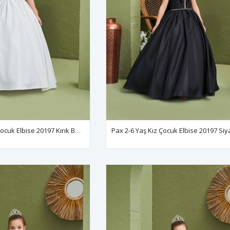
Pax 2-6 Yaş Kız Çocuk Elbise 20197 Kırık Beyaz
Pax 2-6 Yaş Kız Çocuk Elbise 20197 Siy