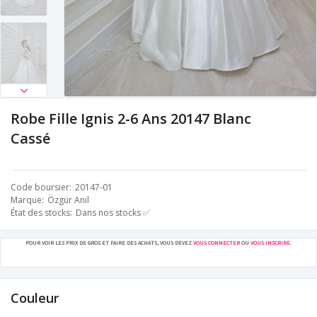
Robe Fille Ignis 2-6 Ans 20147 Blanc
Cassé
Code boursier
20147-01
Marque
Özgür Anıl
État des stocks
Dans nos stocks ✅
POUR VOIR LES PRIX DE GROS ET FAIRE DES ACHATS, VOUS DEVEZ
VOUS CONNECTER
OU
VOUS INSCRIRE
.
Couleur