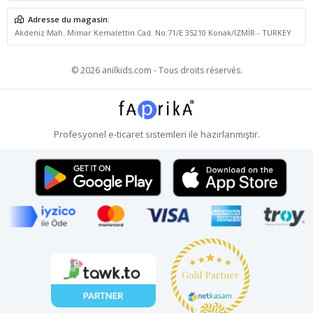
Adresse du magasin:
Akdeniz Mah. Mimar Kemalettin Cad. No:71/E 35210 Konak/İZMİR - TURKEY
© 2026 anilkids.com - Tous droits réservés.
Profesyonel
e-ticaret
sistemleri ile hazırlanmıştır.