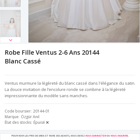
Robe Fille Ventus 2-6 Ans 20144
Blanc Cassé
Ventus murmure la légèreté du blanc cassé dans l'élégance du satin.
La douce invitation de l’encolure ronde se combine à la légèreté
impressionnante du modèle sans manches.
Code boursier
20144-01
Marque
Özgür Anıl
État des stocks
Épuisé ❌
POUR VOIR LES PRIX DE GROS ET FAIRE DES ACHATS, VOUS DEVEZ
VOUS CONNECTER
OU
VOUS INSCRIRE
.