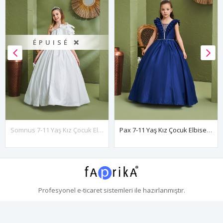
ÉPUISÉ ❌
Somnus 7-11 Yaş Kız Çocuk Elbise 30156 Kırık Beyaz
Pax 7-11 Yaş Kız Çocuk Elbise 30197 Parlament
Profesyonel
e-ticaret
sistemleri ile hazırlanmıştır.