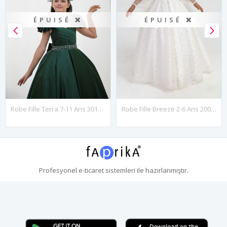
ÉPUISÉ ❌
ÉPUISÉ ❌
Robe Fille Terra 7-11 Ans 30131 Verte
Robe Fille Breeze 2-6 Ans 20006 Blanc Cassé
Profesyonel
e-ticaret
sistemleri ile hazırlanmıştır.