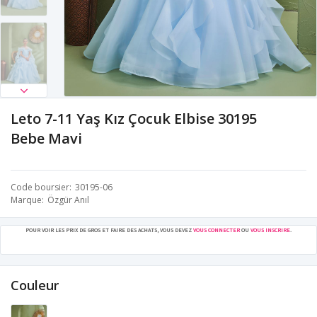
Leto 7-11 Yaş Kız Çocuk Elbise 30195
Bebe Mavi
Code boursier
30195-06
Marque
Özgür Anıl
POUR VOIR LES PRIX DE GROS ET FAIRE DES ACHATS, VOUS DEVEZ
VOUS CONNECTER
OU
VOUS INSCRIRE
.
Couleur