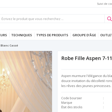
Suivi de 
EURS
TECHNIQUES
TYPES DE PRODUITS
GROUPE D'ÂGE
OUTLE
7 Blanc Cassé
Robe Fille Aspen 7-1
Aspen murmure l'élégance du blan
douce invitation du décolleté rond
les rêves des jeunes princesses.
Code boursier
Marque
État des stocks