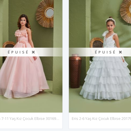
ÉPUISÉ ❌
ÉPUISÉ ❌
Brooklyn 7-11 Yaş Kız Çocuk Elbise 30169 Somon