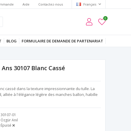
commande
Aide
Contactez-nous
Français
0
T
BLOG
FORMULAIRE DE DEMANDE DE PARTENARIAT
1 Ans 30107 Blanc Cassé
c cassé dans la texture impressionnante du tulle. La
, alliée à l'élégance légère des manches ballon, habille
30107-01
Özgür Anıl
Épuisé ❌