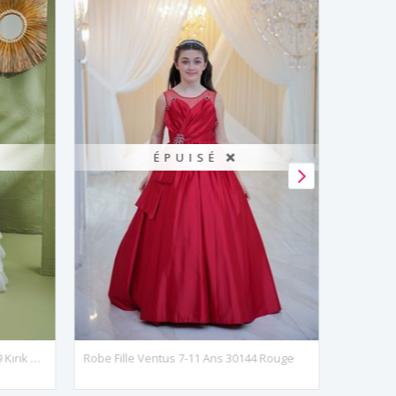
ÉPUISÉ ❌
Eris 2-6 Yaş Kız Çocuk Elbise 20179 Kırık Beyaz
Robe Fille Ventus 7-11 Ans 30144 Rouge