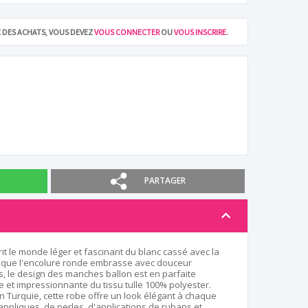
RE DES ACHATS, VOUS DEVEZ
VOUS CONNECTER
OU
VOUS INSCRIRE
.
PARTAGER
rit le monde léger et fascinant du blanc cassé avec la
is que l'encolure ronde embrasse avec douceur
s, le design des manches ballon est en parfaite
 et impressionnante du tissu tulle 100% polyester.
 Turquie, cette robe offre un look élégant à chaque
ppliques, de perles, d'applications de rubans et