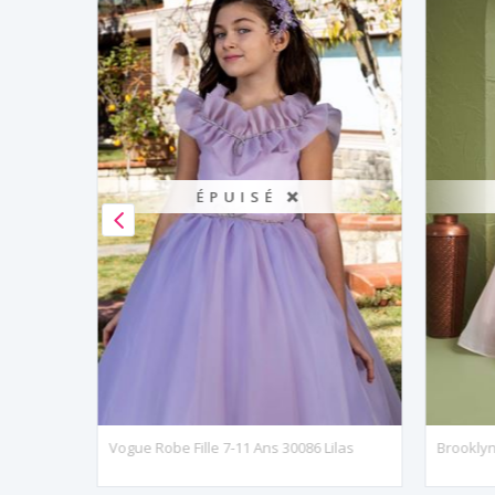
ÉPUISÉ ❌
anc Cassé
Vogue Robe Fille 7-11 Ans 30086 Lilas