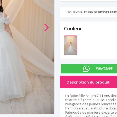
POUR VOIR LES PRIX DE GROS ET FAI
Couleur
WHATSAPP
Description du produit
La Robe Fille Aspen 7-11 Ans déc
texture élégante du tulle. Tand
l'élégance des jeunes princesse
harmonie avec la structure douce
Fabriquée de manière experte en
événement spécial, rehaussé d'a