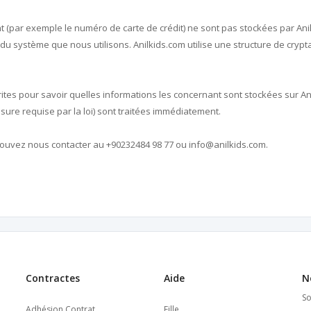
t (par exemple le numéro de carte de crédit) ne sont pas stockées par Ani
u système que nous utilisons. Anilkids.com utilise une structure de cryptag
ites pour savoir quelles informations les concernant sont stockées sur A
ure requise par la loi) sont traitées immédiatement.
pouvez nous contacter au +90232484 98 77 ou
info@anilkids.com
.
Contractes
Aide
N
So
Adhésion Contrat
Fille