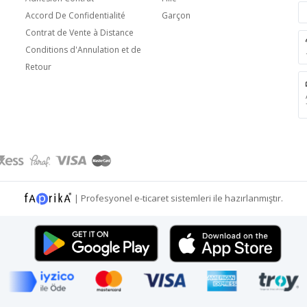
Accord De Confidentialité
Garçon
Contrat de Vente à Distance
Conditions d'Annulation et de
Retour
|
Profesyonel
e-ticaret
sistemleri ile hazırlanmıştır.