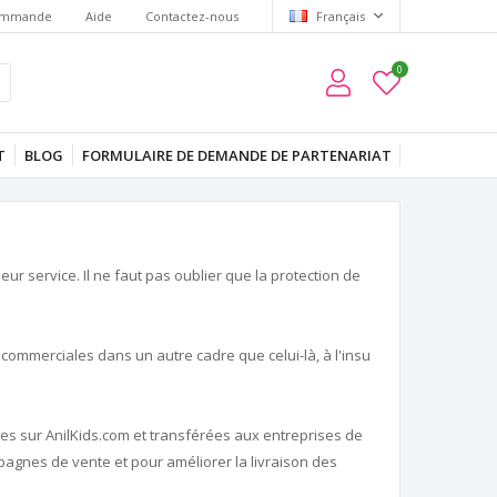
commande
Aide
Contactez-nous
Français
0
T
BLOG
FORMULAIRE DE DEMANDE DE PARTENARIAT
ur service. Il ne faut pas oublier que la protection de
 commerciales dans un autre cadre que celui-là, à l'insu
es sur AnilKids.com et transférées aux entreprises de
campagnes de vente et pour améliorer la livraison des