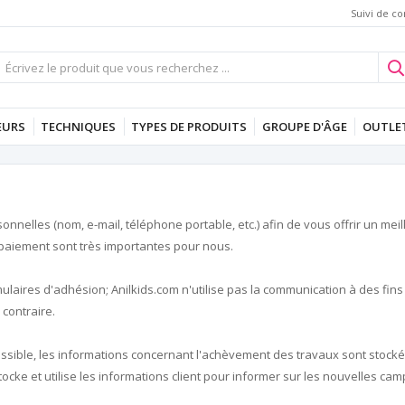
Suivi de 
EURS
TECHNIQUES
TYPES DE PRODUITS
GROUPE D'ÂGE
OUTLE
elles (nom, e-mail, téléphone portable, etc.) afin de vous offrir un meille
 paiement sont très importantes pour nous.
mulaires d'adhésion; Anilkids.com n'utilise pas la communication à des fins
contraire.
ssible, les informations concernant l'achèvement des travaux sont stocké
Il stocke et utilise les informations client pour informer sur les nouvelles 