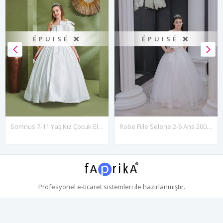
ÉPUISÉ ❌
ÉPUISÉ ❌
Somnus 7-11 Yaş Kız Çocuk Elbise 30156 Kırık Beyaz
Robe Fille Selene 2-6 Ans 20095 Blanc Cassé
Profesyonel
e-ticaret
sistemleri ile hazırlanmıştır.