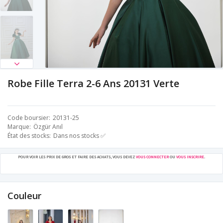
Robe Fille Terra 2-6 Ans 20131 Verte
Code boursier
20131-25
Marque
Özgür Anıl
État des stocks
Dans nos stocks ✅
POUR VOIR LES PRIX DE GROS ET FAIRE DES ACHATS, VOUS DEVEZ
VOUS CONNECTER
OU
VOUS INSCRIRE
.
Couleur