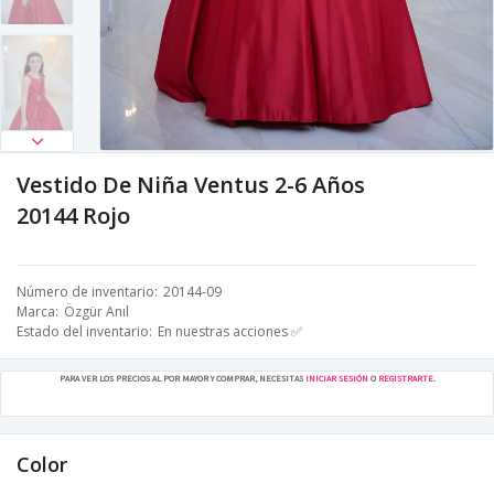
Vestido De Niña Ventus 2-6 Años
20144 Rojo
Número de inventario
20144-09
Marca
Özgür Anıl
Estado del inventario
En nuestras acciones ✅
PARA VER LOS PRECIOS AL POR MAYOR Y COMPRAR, NECESITAS
INICIAR SESIÓN
O
REGISTRARTE
.
Color