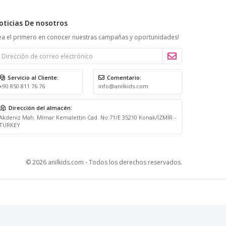
oticias De nosotros
ea el primero en conocer nuestras campañas y oportunidades!
Servicio al Cliente:
Comentario:
+90 850 811 76 76
info@anilkids.com
Dirección del almacén:
Akdeniz Mah. Mimar Kemalettin Cad. No:71/E 35210 Konak/İZMİR -
TURKEY
© 2026 anilkids.com - Todos los derechos reservados.