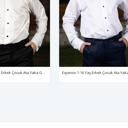
Equinox 1-16 Yaş Erkek Çocuk Ata Yaka Gömlek 80001 Siyah Mine - Kırık Beyaz