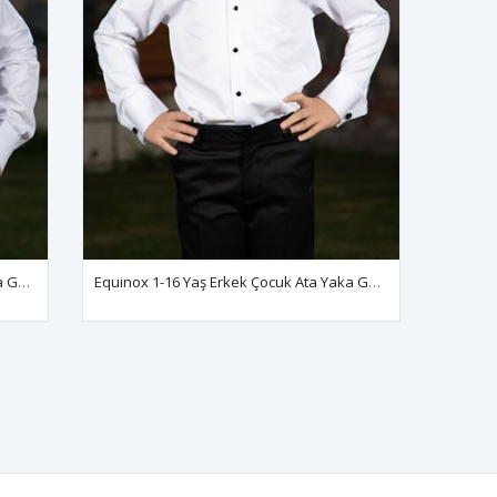
Equinox 1-16 Yaş Erkek Çocuk Ata Yaka Gömlek 80001 Lacivert Mine - Beyaz
Equinox 1-16 Yaş Erkek Çocuk Ata Yaka Gömlek 80001 Siyah Mine - Beyaz