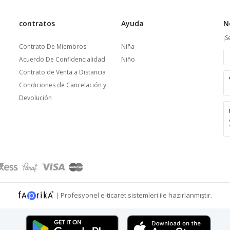
contratos
Ayuda
N
¡S
Contrato De Miembros
Niña
Acuerdo De Confidencialidad
Niño
Contrato de Venta a Distancia
Condiciones de Cancelación y
Devolución
|
Profesyonel
e-ticaret
sistemleri ile hazırlanmıştır.