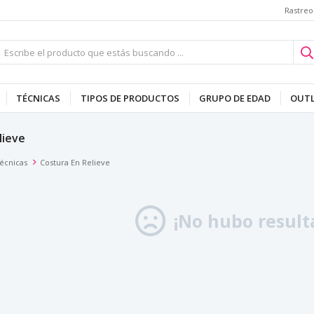
Rastreo
TÉCNICAS
TIPOS DE PRODUCTOS
GRUPO DE EDAD
OUT
lieve
écnicas
Costura En Relieve
¡No hubo result