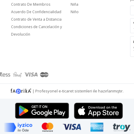
Contrato De Miembros
Niña
Acuerdo De Confidencialidad
Niño
Contrato de Venta a Distancia
Condiciones de Cancelación y
Devolución
|
Profesyonel
e-ticaret
sistemleri ile hazırlanmıştır.