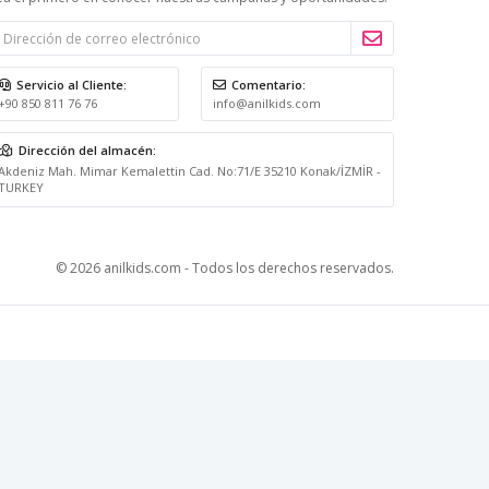
Servicio al Cliente:
Comentario:
+90 850 811 76 76
info@anilkids.com
Dirección del almacén:
Akdeniz Mah. Mimar Kemalettin Cad. No:71/E 35210 Konak/İZMİR -
TURKEY
© 2026 anilkids.com - Todos los derechos reservados.