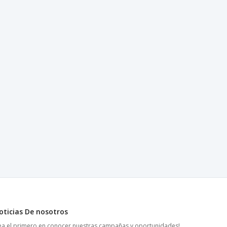
oticias De nosotros
ea el primero en conocer nuestras campañas y oportunidades!