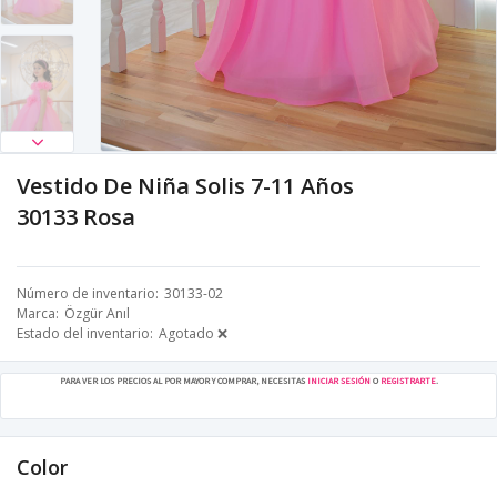
Vestido De Niña Solis 7-11 Años
30133 Rosa
Número de inventario
30133-02
Marca
Özgür Anıl
Estado del inventario
Agotado ❌
PARA VER LOS PRECIOS AL POR MAYOR Y COMPRAR, NECESITAS
INICIAR SESIÓN
O
REGISTRARTE
.
Color