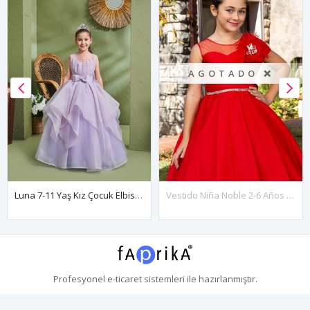
AGOTADO ❌
Luna 7-11 Yaş Kız Çocuk Elbise 30167 Lila
Vestido Niña Noble 2-6 Años 20091 Rojo
Profesyonel
e-ticaret
sistemleri ile hazırlanmıştır.