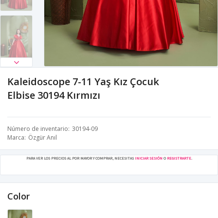
Kaleidoscope 7-11 Yaş Kız Çocuk
Elbise 30194 Kırmızı
Número de inventario
30194-09
Marca
Özgür Anıl
PARA VER LOS PRECIOS AL POR MAYOR Y COMPRAR, NECESITAS
INICIAR SESIÓN
O
REGISTRARTE
.
Color