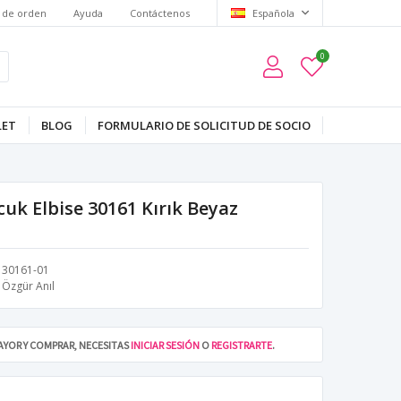
 de orden
Ayuda
Contáctenos
Española
0
LET
BLOG
FORMULARIO DE SOLICITUD DE SOCIO
cuk Elbise 30161 Kırık Beyaz
30161-01
Özgür Anıl
MAYOR Y COMPRAR, NECESITAS
INICIAR SESIÓN
O
REGISTRARTE
.