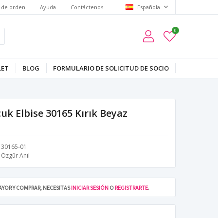
 de orden
Ayuda
Contáctenos
Española
0
LET
BLOG
FORMULARIO DE SOLICITUD DE SOCIO
cuk Elbise 30165 Kırık Beyaz
30165-01
Özgür Anıl
MAYOR Y COMPRAR, NECESITAS
INICIAR SESIÓN
O
REGISTRARTE
.