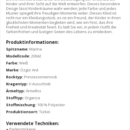
Kinder und ihrer Sicht auf die Welt entworfen. Dieses besondere
Design lässt Kinderträume wahr werden; Jede Farbe und jedes
Muster spiegelt ihre freudigen Momente wider. Dieses Kleid ist
nicht nur ein Kleidungsstück, es ist ein Freund, der Kinder in ihren
glücklichsten Momenten begleiten wird, wie ein Fest, das ihre
Freiheit und Kreativität feiert. Es lädt Sie ein, in jedem Outfit die
farbenfrohen und lustigen Seiten des Lebens zu entdecken.
Produktinformationen:
Spitzname:
Marina
Modellcode:
20042
Farbe:
Weiß
Marke:
Özgür Anıl
Rocktyp:
Prinzessinnenrock
Kragentyp:
V-Ausschnitt
Ärmeltyp:
Ärmellos
Stofftyp:
Organza
Stoffmischung:
100 % Polyester
Produktionsort:
Türkei
Verwendete Techniken:
● Perlenstickerei