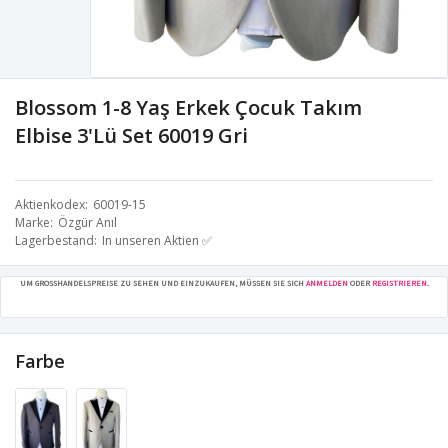
Blossom 1-8 Yaş Erkek Çocuk Takım
Elbise 3'Lü Set 60019 Gri
Aktienkodex
60019-15
Marke
Özgür Anıl
Lagerbestand
In unseren Aktien ✅
UM GROSSHANDELSPREISE ZU SEHEN UND EINZUKAUFEN, MÜSSEN SIE SICH
ANMELDEN
ODER
REGISTRIEREN
.
Farbe