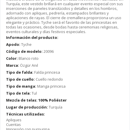
Turquía, este vestido brillará en cualquier evento especial con sus
inserciones de paneles translúcidos y detalles en los hombros,
adornado con apliques, pedrería, estampados brillantes y
aplicaciones de rayas. El cierre de cremallera proporciona un uso
elegante y práctico. Tyche será el favorito de las princesitas en
todas las ocasiones, desde bodas hasta ceremonias religiosas,
eventos culturales y días festivos especiales.
Información del producto:
Apodo:
Tyche
Código de modelo:
20096
Color:
Blanco roto
Marca:
Özgür Anıl
Tipo de falda:
Falda princesa
Tipo de cuello:
Cuello redondo
Tipo de manga:
Manga princesa
Tipo de tela:
Tul
Mezcla de telas: 100% Poliéster
Lugar de producción:
Turquía
Técnicas utilizadas:
Apliques
Cuentas
Impresión con purpurina