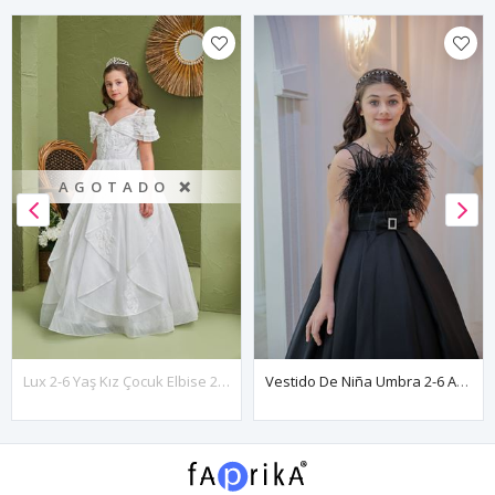
AGOTADO ❌
Lux 2-6 Yaş Kız Çocuk Elbise 20198 Kırık Beyaz
Vestido De Niña Umbra 2-6 Años 20143 Negro