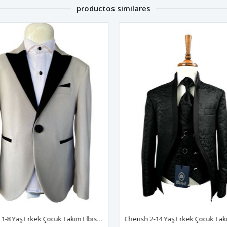
productos similares
Blossom 1-8 Yaş Erkek Çocuk Takım Elbise 3'Lü Set 60019 Gri