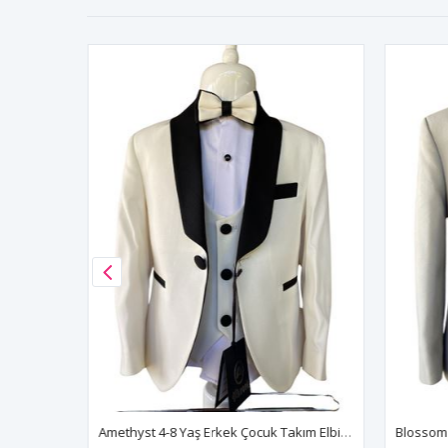
Cerulean 1-4 Yaş Erkek Çocuk Takım Elbise 5'Li Set 60005 Parlament
Amethyst 4-8 Yaş Erkek Çocuk Takım Elbise 5'Li Set 60009 Kırık Beyaz