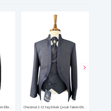
Cherish 2-14 Yaş Erkek Çocuk Takım Elbise 5'Li Set 70010 Siyah
Chestnut 2-12 Yaş Erkek Çocuk Takım Elbise 5'Li Set 70011 Lacivert