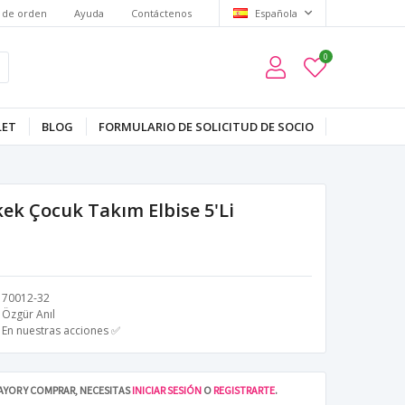
 de orden
Ayuda
Contáctenos
Española
0
LET
BLOG
FORMULARIO DE SOLICITUD DE SOCIO
kek Çocuk Takım Elbise 5'Li
70012-32
Özgür Anıl
En nuestras acciones ✅
MAYOR Y COMPRAR, NECESITAS
INICIAR SESIÓN
O
REGISTRARTE
.